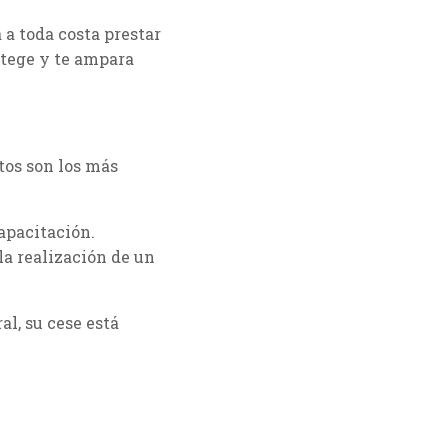
 a toda costa prestar
otege y te ampara
tos son los más
apacitación.
a realización de un
l, su cese está
es puntos: