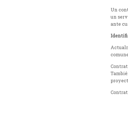
Un cont
un serv
ante cu
Identifi
Actualm
comune
Contrat
También
proyect
Contrat
determi
Mucho 
En tu c