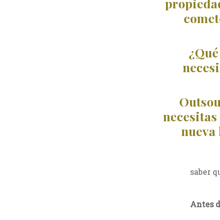
propiedad
comete
¿Qué 
necesi
Outsou
necesitas
nueva 
saber q
Antes 