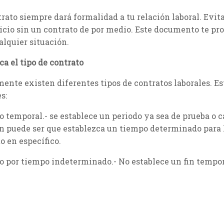
rato siempre dará formalidad a tu relación laboral. Evita
icio sin un contrato de por medio. Este documento te pr
alquier situación.
ca el tipo de contrato
ente existen diferentes tipos de contratos laborales. Es
s:
o temporal.- se establece un periodo ya sea de prueba o c
 puede ser que establezca un tiempo determinado para l
o en específico.
o por tiempo indeterminado.- No establece un fin tempora
nado por acción de alguna de las dos partes.
ojo…
ontrato deben estar claramente establecidos los siguient