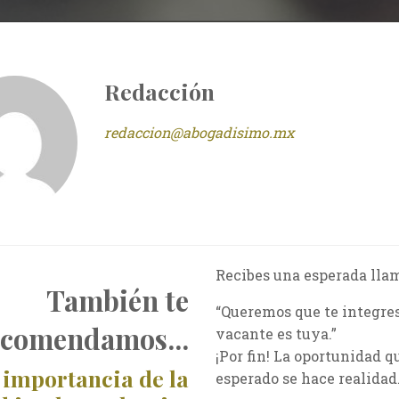
Redacción
redaccion@abogadisimo.mx
Recibes una esperada lla
También te
“Queremos que te integres
ecomendamos...
vacante es tuya.”
¡Por fin! La oportunidad q
 importancia de la
esperado se hace realidad